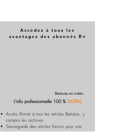
Accédez à tous les
avantages des abonnés B+
Batiactu en vidéo
L’info professionnelle 100 %
DIGITAL
Accès illimité à tous les articles Batiactu, y
compris les archives
Sauvegarde des articles favoris pour une
lecture optimisée