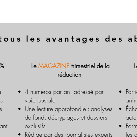
tous les avantages des 
 %
Le
MAGAZINE
trimestriel de la
rédaction
s
4 numéros par an, adressé par
Part
es
voie postale
anim
s
Une lecture approfondie : analyses
Écha
de fond, décryptages et dossiers
acte
ant-
exclusifs
Form
Rédigé par des journalistes experts
les 