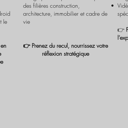
des filières construction,
Vidé
roid
architecture, immobilier et cadre de
spéc
t le
vie
👉
l’ex
 en
👉 Prenez du recul, nourrissez votre
e
réflexion stratégique
ue