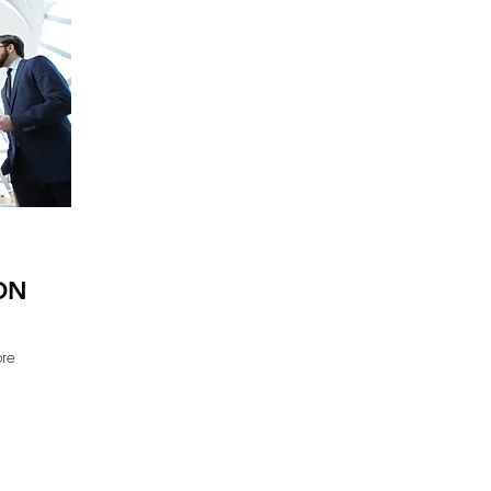
ON
bre