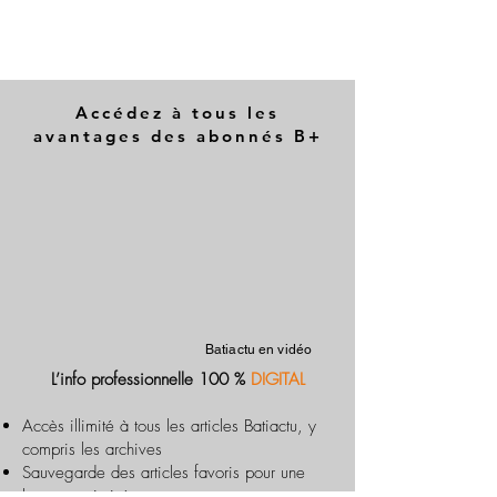
Accédez à tous les
avantages des abonnés B+
Batiactu en vidéo
L’info professionnelle 100 %
DIGITAL
Accès illimité à tous les articles Batiactu, y
compris les archives
Sauvegarde des articles favoris pour une
lecture optimisée