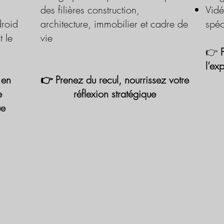
des filières construction,
Vidé
roid
architecture, immobilier et cadre de
spéc
t le
vie
👉
l’ex
 en
👉 Prenez du recul, nourrissez votre
e
réflexion stratégique
ue