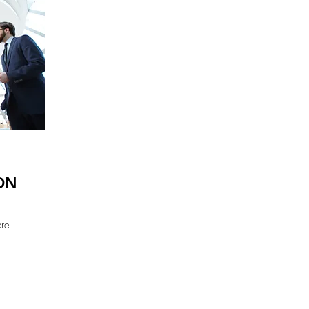
ON
bre