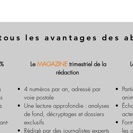
tous les avantages des 
 %
Le
MAGAZINE
trimestriel de la
rédaction
s
4 numéros par an, adressé par
Part
es
voie postale
anim
s
Une lecture approfondie : analyses
Écha
de fond, décryptages et dossiers
acte
ant-
exclusifs
Form
Rédigé par des journalistes experts
les 