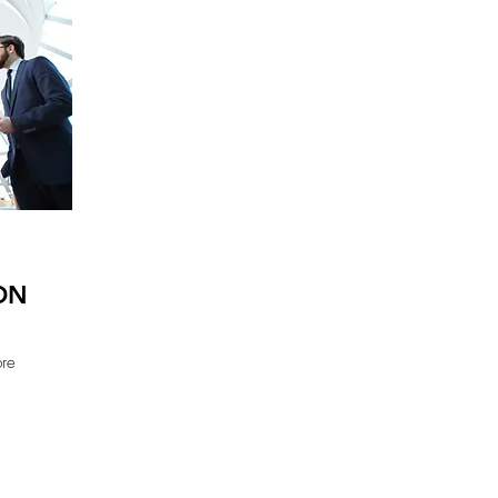
ON
bre