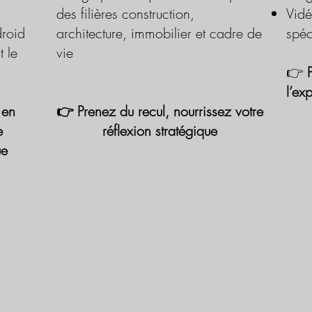
des filières construction,
Vidé
roid
architecture, immobilier et cadre de
spéc
t le
vie
👉
l’ex
 en
👉 Prenez du recul, nourrissez votre
e
réflexion stratégique
ue