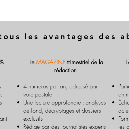
tous les avantages des 
 %
Le
MAGAZINE
trimestriel de la
rédaction
s
4 numéros par an, adressé par
Part
es
voie postale
anim
s
Une lecture approfondie : analyses
Écha
de fond, décryptages et dossiers
acte
ant-
exclusifs
Form
Rédigé par des journalistes experts
les 