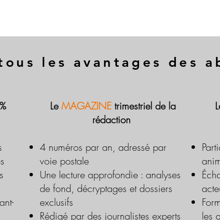
tous les avantages des 
 %
Le
MAGAZINE
trimestriel de la
rédaction
s
4 numéros par an, adressé par
Part
es
voie postale
anim
s
Une lecture approfondie : analyses
Écha
de fond, décryptages et dossiers
acte
ant-
exclusifs
Form
Rédigé par des journalistes experts
les 