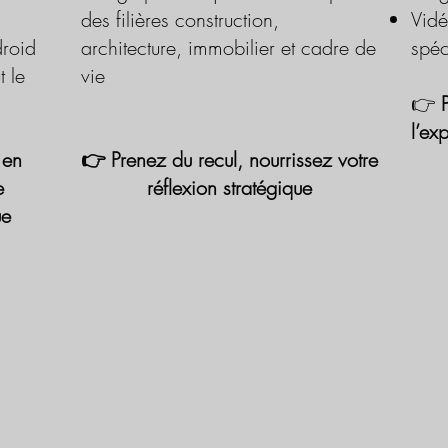
des filières construction,
Vidé
roid
architecture, immobilier et cadre de
spéc
t le
vie
👉
l’ex
 en
👉 Prenez du recul, nourrissez votre
e
réflexion stratégique
ue