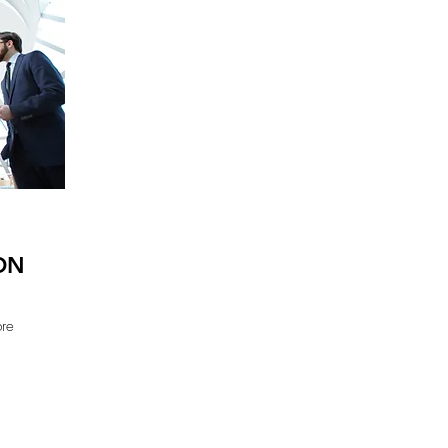
ON
bre