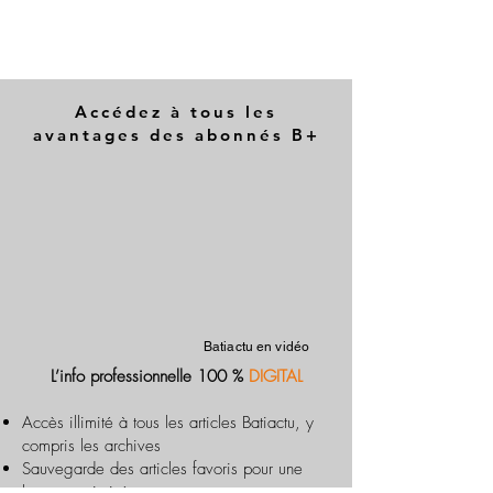
Accédez à tous les
avantages des abonnés B+
Batiactu en vidéo
L’info professionnelle 100 %
DIGITAL
Accès illimité à tous les articles Batiactu, y
compris les archives
Sauvegarde des articles favoris pour une
lecture optimisée