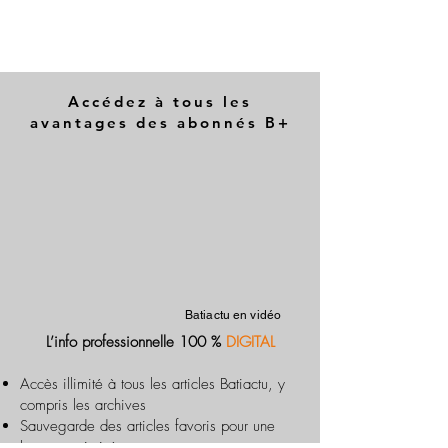
Accédez à tous les
avantages des abonnés B+
Batiactu en vidéo
L’info professionnelle 100 %
DIGITAL
Accès illimité à tous les articles Batiactu, y
compris les archives
Sauvegarde des articles favoris pour une
lecture optimisée