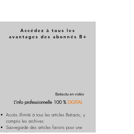
Accédez à tous les
avantages des abonnés B+
Batiactu en vidéo
L’info professionnelle 100 %
DIGITAL
Accès illimité à tous les articles Batiactu, y
compris les archives
Sauvegarde des articles favoris pour une
lecture optimisée