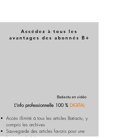
Accédez à tous les
avantages des abonnés B+
Batiactu en vidéo
L’info professionnelle 100 %
DIGITAL
Accès illimité à tous les articles Batiactu, y
compris les archives
Sauvegarde des articles favoris pour une
lecture optimisée