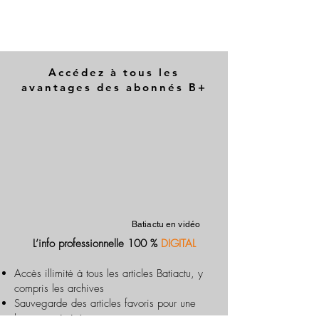
Accédez à tous les
avantages des abonnés B+
Batiactu en vidéo
L’info professionnelle 100 %
DIGITAL
Accès illimité à tous les articles Batiactu, y
compris les archives
Sauvegarde des articles favoris pour une
lecture optimisée