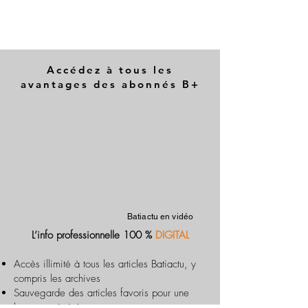
Accédez à tous les
avantages des abonnés B+
Batiactu en vidéo
L’info professionnelle 100 %
DIGITAL
Accès illimité à tous les articles Batiactu, y
compris les archives
Sauvegarde des articles favoris pour une
lecture optimisée