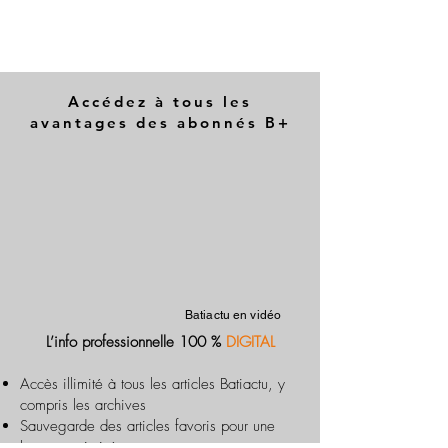
Accédez à tous les
avantages des abonnés B+
Batiactu en vidéo
L’info professionnelle 100 %
DIGITAL
Accès illimité à tous les articles Batiactu, y
compris les archives
Sauvegarde des articles favoris pour une
lecture optimisée