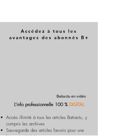
Accédez à tous les
avantages des abonnés B+
Batiactu en vidéo
L’info professionnelle 100 %
DIGITAL
Accès illimité à tous les articles Batiactu, y
compris les archives
Sauvegarde des articles favoris pour une
lecture optimisée