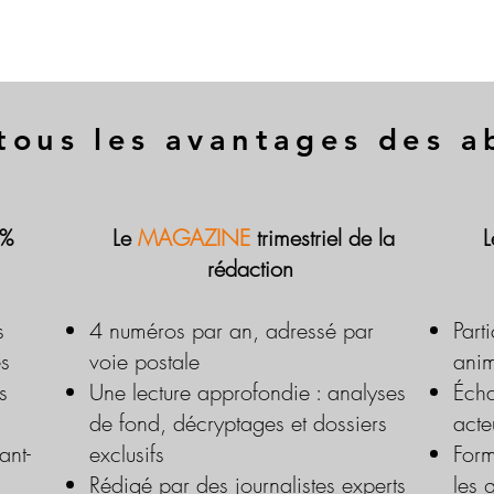
tous les avantages des 
 %
Le
MAGAZINE
trimestriel de la
rédaction
s
4 numéros par an, adressé par
Part
es
voie postale
anim
s
Une lecture approfondie : analyses
Écha
de fond, décryptages et dossiers
acte
ant-
exclusifs
Form
Rédigé par des journalistes experts
les 