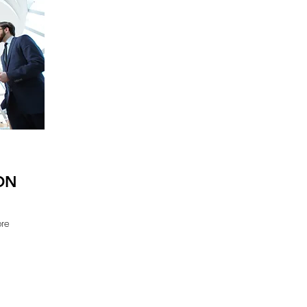
ON
bre