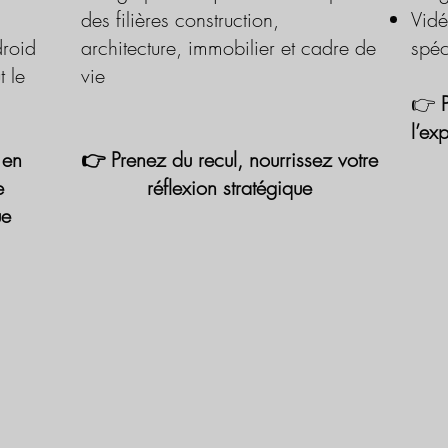
des filières construction,
Vidé
roid
architecture, immobilier et cadre de
spéc
t le
vie
👉
l’ex
 en
👉 Prenez du recul, nourrissez votre
e
réflexion stratégique
ue