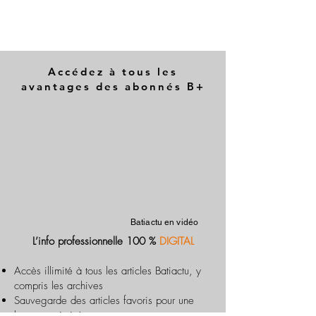
Accédez à tous les
avantages des abonnés B+
Batiactu en vidéo
L’info professionnelle 100 %
DIGITAL
Accès illimité à tous les articles Batiactu, y
compris les archives
Sauvegarde des articles favoris pour une
lecture optimisée