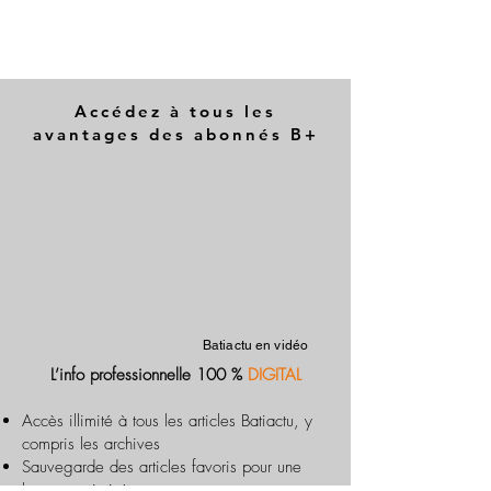
Accédez à tous les
avantages des abonnés B+
Batiactu en vidéo
L’info professionnelle 100 %
DIGITAL
Accès illimité à tous les articles Batiactu, y
compris les archives
Sauvegarde des articles favoris pour une
lecture optimisée