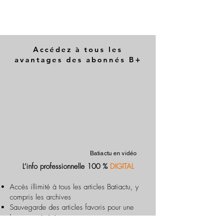
Accédez à tous les
avantages des abonnés B+
Batiactu en vidéo
L’info professionnelle 100 %
DIGITAL
Accès illimité à tous les articles Batiactu, y
compris les archives
Sauvegarde des articles favoris pour une
lecture optimisée