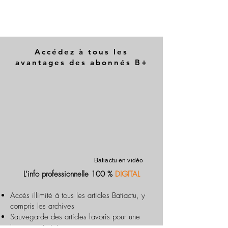
Accédez à tous les
avantages des abonnés B+
Batiactu en vidéo
L’info professionnelle 100 %
DIGITAL
Accès illimité à tous les articles Batiactu, y
compris les archives
Sauvegarde des articles favoris pour une
lecture optimisée