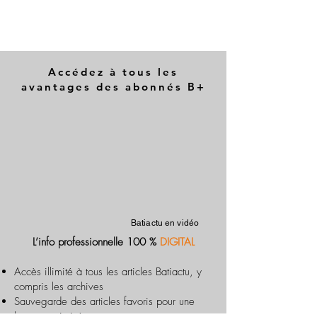
Accédez à tous les
avantages des abonnés B+
Batiactu en vidéo
L’info professionnelle 100 %
DIGITAL
Accès illimité à tous les articles Batiactu, y
compris les archives
Sauvegarde des articles favoris pour une
lecture optimisée