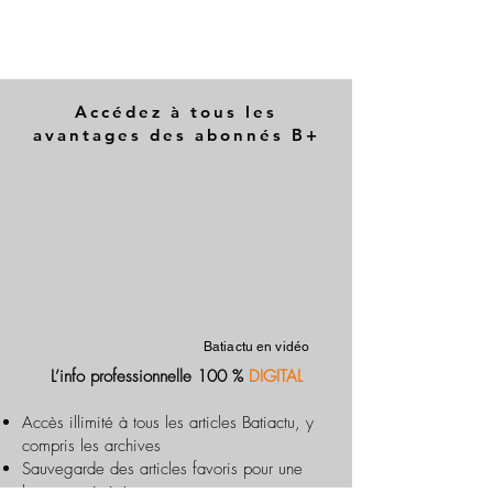
Accédez à tous les
avantages des abonnés B+
Batiactu en vidéo
L’info professionnelle 100 %
DIGITAL
Accès illimité à tous les articles Batiactu, y
compris les archives
Sauvegarde des articles favoris pour une
lecture optimisée