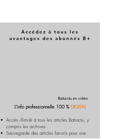
Accédez à tous les
avantages des abonnés B+
Batiactu en vidéo
L’info professionnelle 100 %
DIGITAL
Accès illimité à tous les articles Batiactu, y
compris les archives
Sauvegarde des articles favoris pour une
lecture optimisée