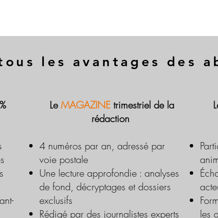
tous les avantages des 
 %
Le
MAGAZINE
trimestriel de la
rédaction
s
4 numéros par an, adressé par
Part
es
voie postale
anim
s
Une lecture approfondie : analyses
Écha
de fond, décryptages et dossiers
acte
ant-
exclusifs
Form
Rédigé par des journalistes experts
les 