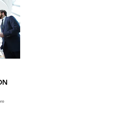
ON
bre