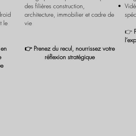
des filières construction,
Vidé
roid
architecture, immobilier et cadre de
spéc
t le
vie
👉
l’ex
 en
👉 Prenez du recul, nourrissez votre
e
réflexion stratégique
ue