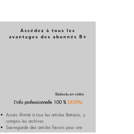
Accédez à tous les
avantages des abonnés B+
Batiactu en vidéo
L’info professionnelle 100 %
DIGITAL
Accès illimité à tous les articles Batiactu, y
compris les archives
Sauvegarde des articles favoris pour une
lecture optimisée