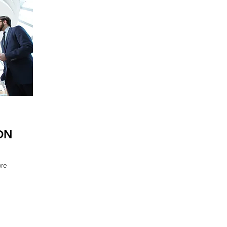
ON
bre