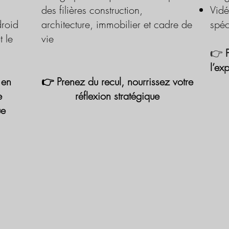
des filières construction,
Vidé
roid
architecture, immobilier et cadre de
spéc
t le
vie
👉
l’ex
 en
👉 Prenez du recul, nourrissez votre
e
réflexion stratégique
ue