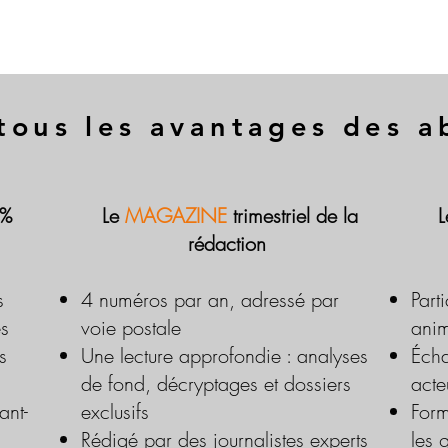
tous les avantages des 
 %
Le
MAGAZINE
trimestriel de la
rédaction
s
4 numéros par an, adressé par
Part
es
voie postale
anim
s
Une lecture approfondie : analyses
Écha
de fond, décryptages et dossiers
acte
ant-
exclusifs
Form
Rédigé par des journalistes experts
les 