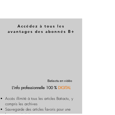
Accédez à tous les
avantages des abonnés B+
Batiactu en vidéo
L’info professionnelle 100 %
DIGITAL
Accès illimité à tous les articles Batiactu, y
compris les archives
Sauvegarde des articles favoris pour une
lecture optimisée