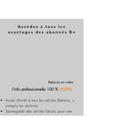
Accédez à tous les
avantages des abonnés B+
Batiactu en vidéo
L’info professionnelle 100 %
DIGITAL
Accès illimité à tous les articles Batiactu, y
compris les archives
Sauvegarde des articles favoris pour une
lecture optimisée