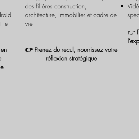
des filières construction,
Vidé
roid
architecture, immobilier et cadre de
spéc
t le
vie
👉
l’ex
 en
👉 Prenez du recul, nourrissez votre
e
réflexion stratégique
ue