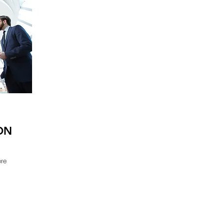
ON
bre