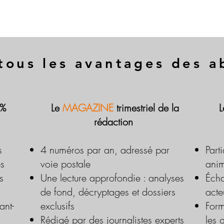
tous les avantages des 
 %
Le
MAGAZINE
trimestriel de la
rédaction
s
4 numéros par an, adressé par
Part
es
voie postale
anim
s
Une lecture approfondie : analyses
Écha
de fond, décryptages et dossiers
acte
ant-
exclusifs
Form
Rédigé par des journalistes experts
les 