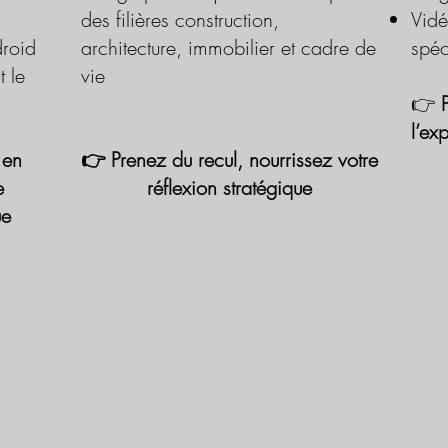
des filières construction,
Vidé
roid
architecture, immobilier et cadre de
spéc
t le
vie
👉
l’ex
 en
👉 Prenez du recul, nourrissez votre
e
réflexion stratégique
ue