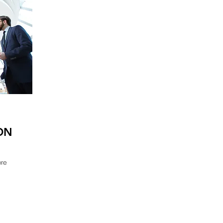
ON
bre