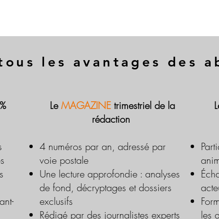
tous les avantages des 
 %
Le
MAGAZINE
trimestriel de la
rédaction
s
4 numéros par an, adressé par
Part
es
voie postale
anim
s
Une lecture approfondie : analyses
Écha
de fond, décryptages et dossiers
acte
ant-
exclusifs
Form
Rédigé par des journalistes experts
les 