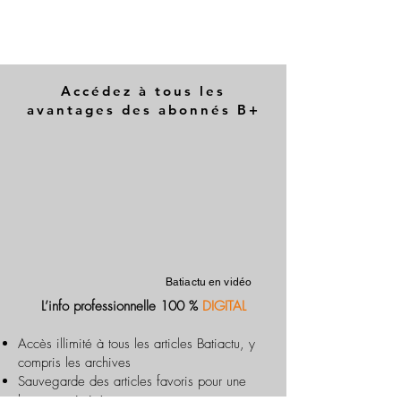
Accédez à tous les
avantages des abonnés B+
Batiactu en vidéo
L’info professionnelle 100 %
DIGITAL
Accès illimité à tous les articles Batiactu, y
compris les archives
Sauvegarde des articles favoris pour une
lecture optimisée