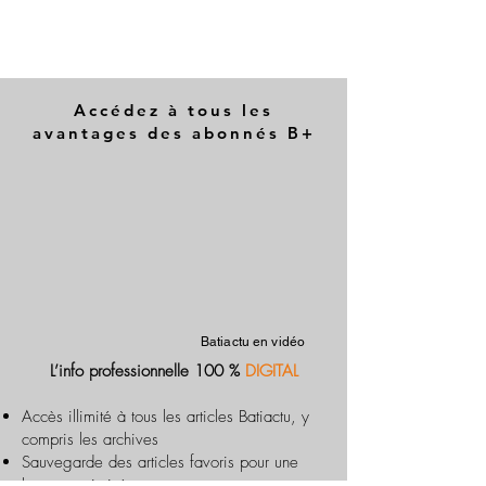
Accédez à tous les
avantages des abonnés B+
Batiactu en vidéo
L’info professionnelle 100 %
DIGITAL
Accès illimité à tous les articles Batiactu, y
compris les archives
Sauvegarde des articles favoris pour une
lecture optimisée