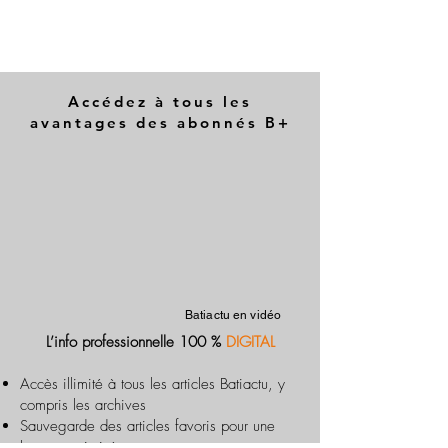
Accédez à tous les
avantages des abonnés B+
Batiactu en vidéo
L’info professionnelle 100 %
DIGITAL
Accès illimité à tous les articles Batiactu, y
compris les archives
Sauvegarde des articles favoris pour une
lecture optimisée