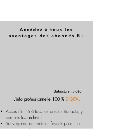
Accédez à tous les
avantages des abonnés B+
Batiactu en vidéo
L’info professionnelle 100 %
DIGITAL
Accès illimité à tous les articles Batiactu, y
compris les archives
Sauvegarde des articles favoris pour une
lecture optimisée