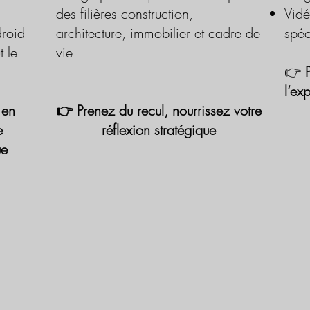
des filières construction,
Vidé
roid
architecture, immobilier et cadre de
spéc
t le
vie
👉
l’ex
 en
👉 Prenez du recul, nourrissez votre
e
réflexion stratégique
ue