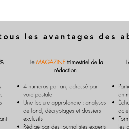
tous les avantages des 
 %
Le
MAGAZINE
trimestriel de la
rédaction
s
4 numéros par an, adressé par
Part
es
voie postale
anim
s
Une lecture approfondie : analyses
Écha
de fond, décryptages et dossiers
acte
ant-
exclusifs
Form
Rédigé par des journalistes experts
les 