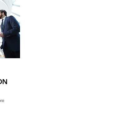
ON
bre