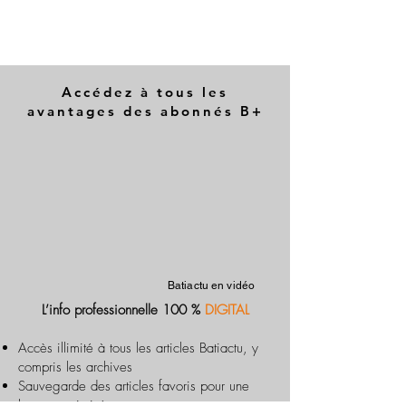
Accédez à tous les
avantages des abonnés B+
Batiactu en vidéo
L’info professionnelle 100 %
DIGITAL
Accès illimité à tous les articles Batiactu, y
compris les archives
Sauvegarde des articles favoris pour une
lecture optimisée