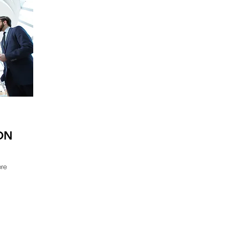
ON
bre