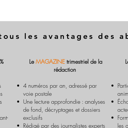
tous les avantages des 
 %
Le
MAGAZINE
trimestriel de la
rédaction
s
4 numéros par an, adressé par
Part
es
voie postale
anim
s
Une lecture approfondie : analyses
Écha
de fond, décryptages et dossiers
acte
ant-
exclusifs
Form
Rédigé par des journalistes experts
les 