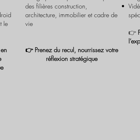
des filières construction,
Vidé
roid
architecture, immobilier et cadre de
spéc
t le
vie
👉
l’ex
 en
👉 Prenez du recul, nourrissez votre
e
réflexion stratégique
ue