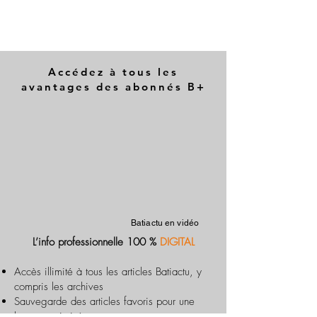
Accédez à tous les
avantages des abonnés B+
Batiactu en vidéo
L’info professionnelle 100 %
DIGITAL
Accès illimité à tous les articles Batiactu, y
compris les archives
Sauvegarde des articles favoris pour une
lecture optimisée