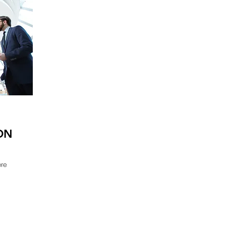
ON
bre