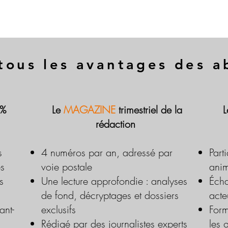
tous les avantages des 
 %
Le
MAGAZINE
trimestriel de la
rédaction
s
4 numéros par an, adressé par
Part
es
voie postale
anim
s
Une lecture approfondie : analyses
Écha
de fond, décryptages et dossiers
acte
ant-
exclusifs
Form
Rédigé par des journalistes experts
les 