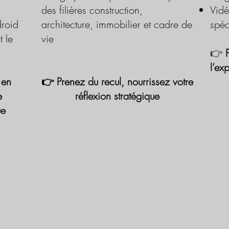
des filières construction,
Vidé
roid
architecture, immobilier et cadre de
spéc
t le
vie
👉
l’ex
 en
👉 Prenez du recul, nourrissez votre
e
réflexion stratégique
ue