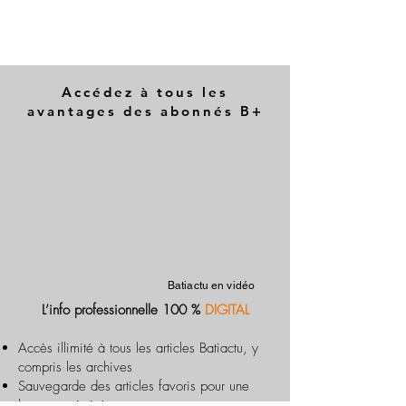
Accédez à tous les
avantages des abonnés B+
Batiactu en vidéo
L’info professionnelle 100 %
DIGITAL
Accès illimité à tous les articles Batiactu, y
compris les archives
Sauvegarde des articles favoris pour une
lecture optimisée