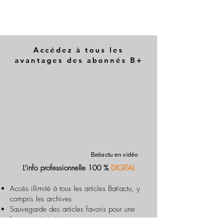
Accédez à tous les
avantages des abonnés B+
Batiactu en vidéo
L’info professionnelle 100 %
DIGITAL
Accès illimité à tous les articles Batiactu, y
compris les archives
Sauvegarde des articles favoris pour une
lecture optimisée