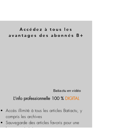
Accédez à tous les
avantages des abonnés B+
Batiactu en vidéo
L’info professionnelle 100 %
DIGITAL
Accès illimité à tous les articles Batiactu, y
compris les archives
Sauvegarde des articles favoris pour une
lecture optimisée