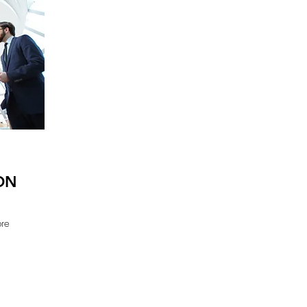
ON
bre