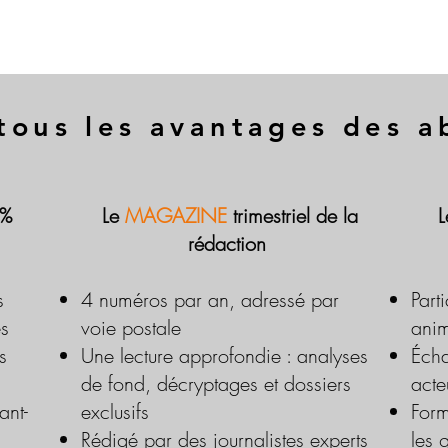
tous les avantages des 
 %
Le
MAGAZINE
trimestriel de la
rédaction
s
4 numéros par an, adressé par
Part
es
voie postale
anim
s
Une lecture approfondie : analyses
Écha
de fond, décryptages et dossiers
acte
ant-
exclusifs
Form
Rédigé par des journalistes experts
les 