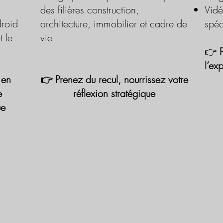
des filières construction,
Vidé
roid
architecture, immobilier et cadre de
spéc
t le
vie
👉
l’ex
 en
👉 Prenez du recul, nourrissez votre
e
réflexion stratégique
ue