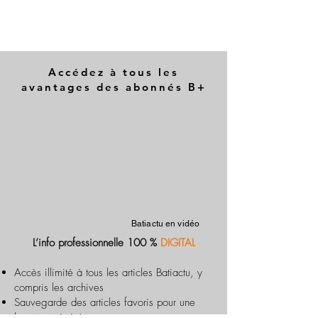
Accédez à tous les
avantages des abonnés B+
Batiactu en vidéo
L’info professionnelle 100 %
DIGITAL
Accès illimité à tous les articles Batiactu, y
compris les archives
Sauvegarde des articles favoris pour une
lecture optimisée