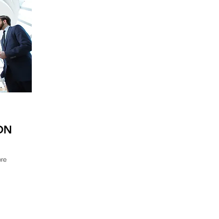
ON
bre