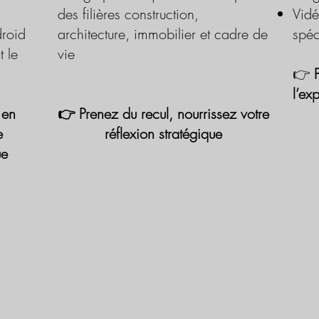
des filières construction,
Vidé
roid
architecture, immobilier et cadre de
spéc
t le
vie
👉
l’ex
 en
👉 Prenez du recul, nourrissez votre
e
réflexion stratégique
ue