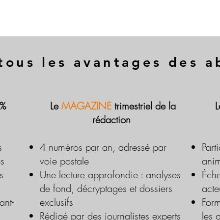
tous les avantages des 
 %
Le
MAGAZINE
trimestriel de la
rédaction
s
4 numéros par an, adressé par
Part
es
voie postale
anim
s
Une lecture approfondie : analyses
Écha
de fond, décryptages et dossiers
acte
ant-
exclusifs
Form
Rédigé par des journalistes experts
les 