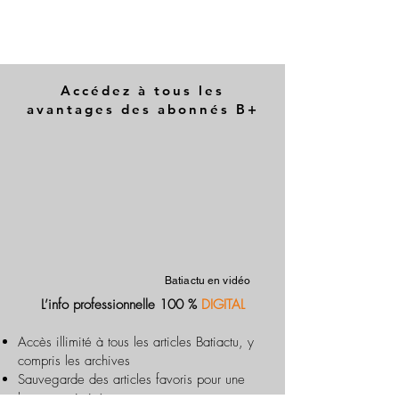
Accédez à tous les
avantages des abonnés B+
Batiactu en vidéo
L’info professionnelle 100 %
DIGITAL
Accès illimité à tous les articles Batiactu, y
compris les archives
Sauvegarde des articles favoris pour une
lecture optimisée