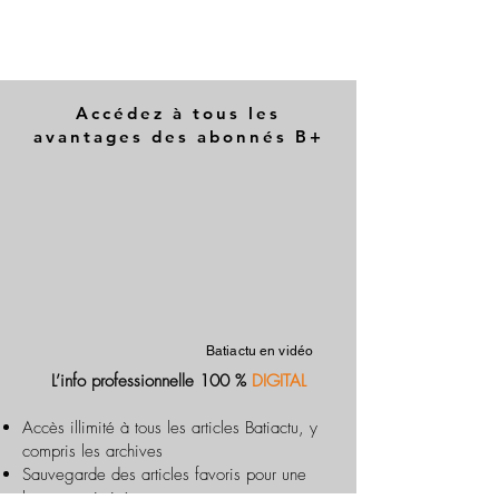
Accédez à tous les
avantages des abonnés B+
Batiactu en vidéo
L’info professionnelle 100 %
DIGITAL
Accès illimité à tous les articles Batiactu, y
compris les archives
Sauvegarde des articles favoris pour une
lecture optimisée