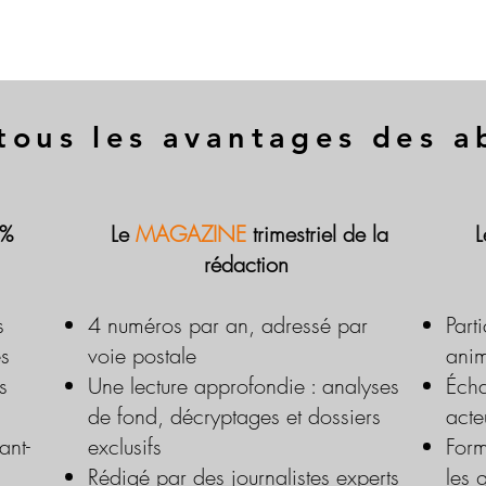
tous les avantages des 
 %
Le
MAGAZINE
trimestriel de la
rédaction
s
4 numéros par an, adressé par
Part
es
voie postale
anim
s
Une lecture approfondie : analyses
Écha
de fond, décryptages et dossiers
acte
ant-
exclusifs
Form
Rédigé par des journalistes experts
les 