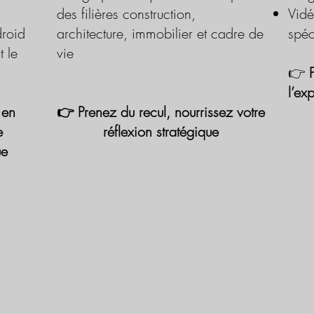
des filières construction,
Vidé
roid
architecture, immobilier et cadre de
spéc
t le
vie
👉
l’ex
 en
👉 Prenez du recul, nourrissez votre
e
réflexion stratégique
ue