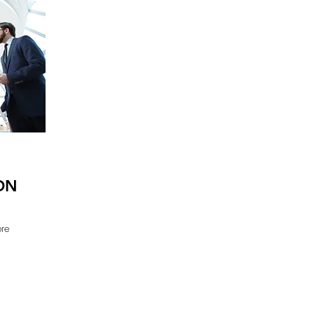
ON
bre