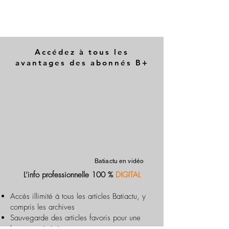
Accédez à tous les
avantages des abonnés B+
Batiactu en vidéo
L’info professionnelle 100 %
DIGITAL
Accès illimité à tous les articles Batiactu, y
compris les archives
Sauvegarde des articles favoris pour une
lecture optimisée