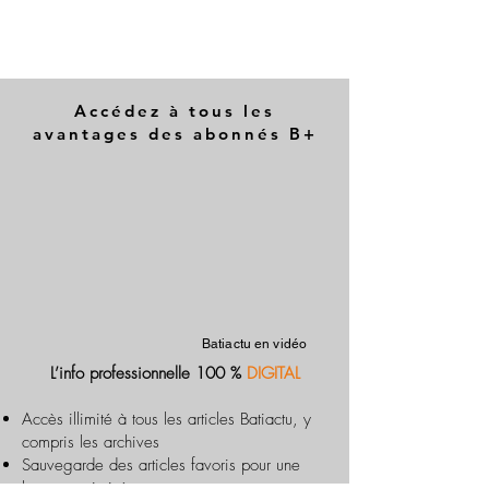
Accédez à tous les
avantages des abonnés B+
Batiactu en vidéo
L’info professionnelle 100 %
DIGITAL
Accès illimité à tous les articles Batiactu, y
compris les archives
Sauvegarde des articles favoris pour une
lecture optimisée