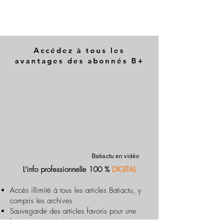
Accédez à tous les
avantages des abonnés B+
Batiactu en vidéo
L’info professionnelle 100 %
DIGITAL
Accès illimité à tous les articles Batiactu, y
compris les archives
Sauvegarde des articles favoris pour une
lecture optimisée